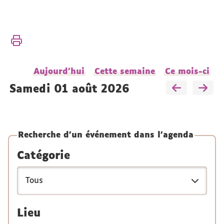
Vous
Accueil
êtes
Recherche
ici :
Actualités
Aujourd'hui
Cette semaine
Ce mois-ci
de la
recherche
samedi 01 août 2026
Conférences
et
séminaires
Recherche d'un événement dans l'agenda
Catégorie
Lieu