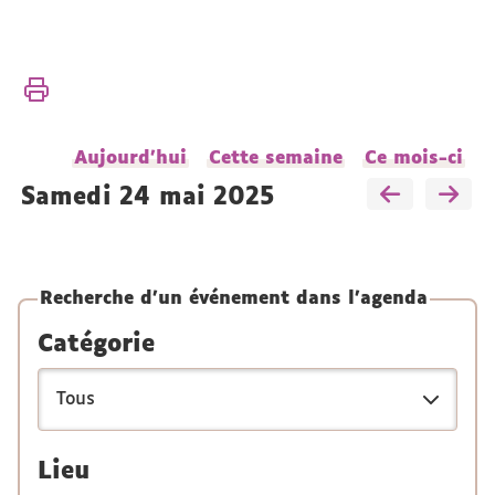
Vous
Accueil
êtes
Recherche
ici :
Actualités
Aujourd'hui
Cette semaine
Ce mois-ci
de la
recherche
samedi 24 mai 2025
Conférences
et
séminaires
Recherche d'un événement dans l'agenda
Catégorie
Lieu