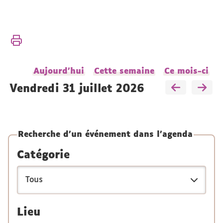
Vous
Accueil
êtes
Recherche
ici :
Actualités
Aujourd'hui
Cette semaine
Ce mois-ci
de la
recherche
vendredi 31 juillet 2026
Conférences
et
séminaires
Recherche d'un événement dans l'agenda
Catégorie
Lieu