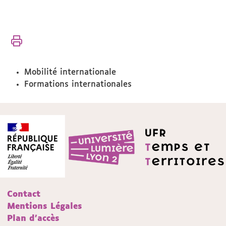
Vous
Accueil
êtes
ici :
International
Mobilité internationale
Formations internationales
Contact
Mentions Légales
Plan d'accès