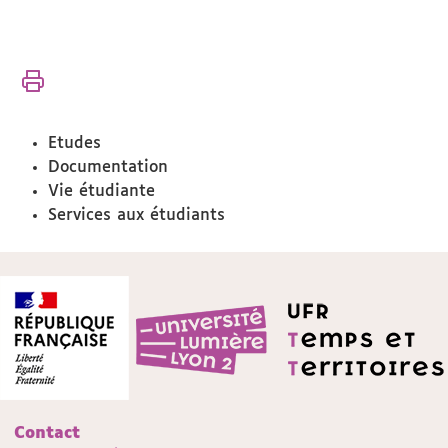
Vous
Accueil
êtes
ici :
Campus
Etudes
Documentation
Vie étudiante
Services aux étudiants
Contact