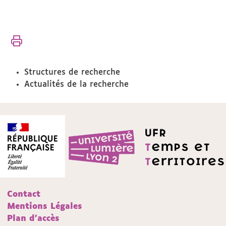
Vous
Accueil
êtes
ici :
Recherche
Structures de recherche
Actualités de la recherche
Contact
Mentions Légales
Plan d'accès