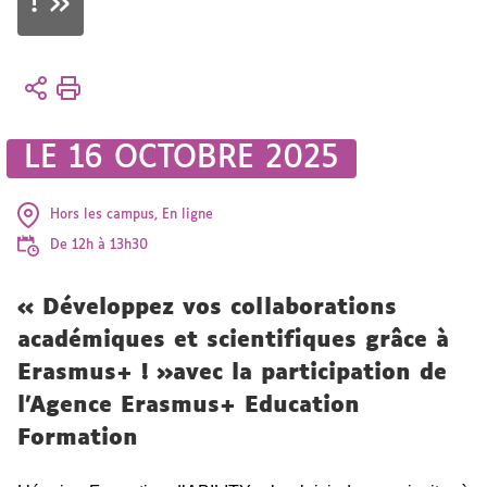
! »
Vous
Accueil
êtes
L'UFR
ici :
Vie de
LE 16 OCTOBRE 2025
l'UFR
Actualités
Hors les campus, En ligne
De 12h à 13h30
« Développez vos collaborations
académiques et scientifiques grâce à
Erasmus+ ! »avec la participation de
l’Agence Erasmus+ Education
Formation