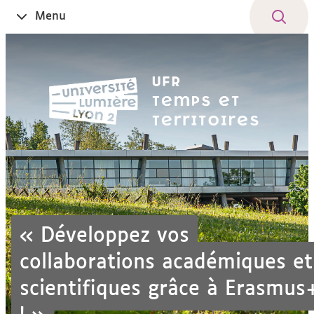
Aller
Navigation
Accès
Connexion
Menu
Ouvrir
au
directs
le
contenu
« Développez vos
collaborations académiques et
scientifiques grâce à Erasmus