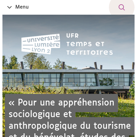
Aller
Navigation
Accès
Connexion
Menu
Ouvrir
au
directs
le
contenu
« Pour une appréhension
sociologique et
anthropologique du tourisme