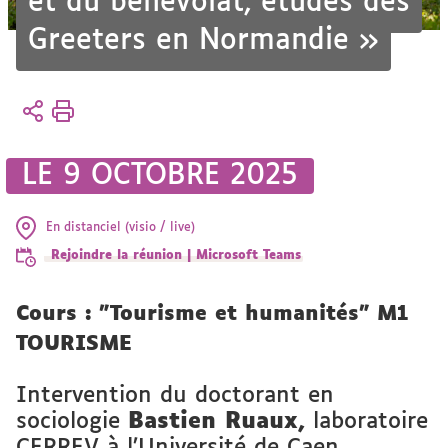
et du bénévolat, études des
Greeters en Normandie »
Vous
Accueil
êtes
L'UFR
ici :
Vie de
LE 9 OCTOBRE 2025
l'UFR
Actualités
En distanciel (visio / live)
Rejoindre la réunion | Microsoft Teams
Cours : "Tourisme et humanités" M1
TOURISME
Intervention du doctorant en
sociologie
Bastien Ruaux,
laboratoire