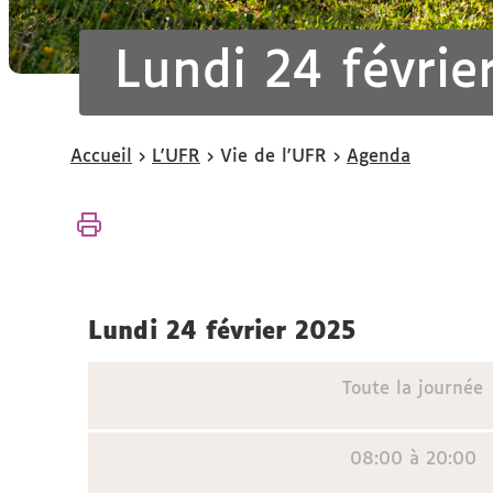
Lundi 24 févrie
Vous
Accueil
L'UFR
Vie de l'UFR
Agenda
êtes
ici :
lundi 24 février 2025
Toute la journée
08:00 à 20:00