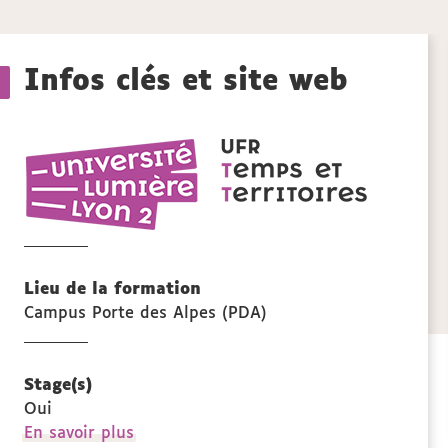
aux
Détails
sections
Infos clés et site web
de
UFR
la
Temps
et
fiche
territoires
Lieu de la formation
Campus Porte des Alpes (PDA)
Stage(s)
Oui
à
En savoir plus