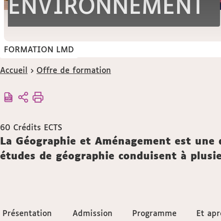
ENVIRONNEMENT
FORMATION LMD
Vous
Accueil
Offre de formation
êtes
ici :
60
Crédits ECTS
Description
La Géographie et Aménagement est une di
études de géographie conduisent à plusi
Accéder
Présentation
Présentation
Admission
Admission
Programme
Programme
Et apr
Et apr