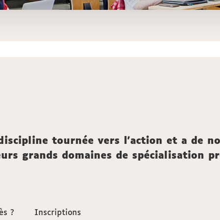
scipline tournée vers l'action et a de n
eurs grands domaines de spécialisation p
ès ?
ès ?
Inscriptions
Inscriptions