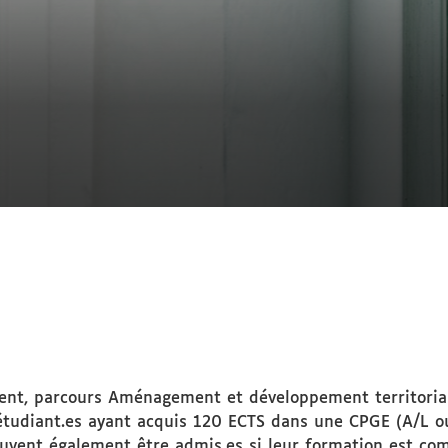
nt, parcours Aménagement et développement territorial 
diant.es ayant acquis 120 ECTS dans une CPGE (A/L ou B
uvent également être admis.es si leur formation est com