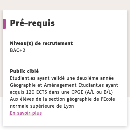
Pré-requis
Niveau(x) de recrutement
BAC+2
Public ciblé
Etudiant.es ayant validé une deuxième année
Géographie et Aménagement Etudiant.es ayant
acquis 120 ECTS dans une CPGE (A/L ou B/L)
Aux élèves de la section géographie de l’Ecole
normale supérieure de Lyon
à
En savoir plus
propos
des