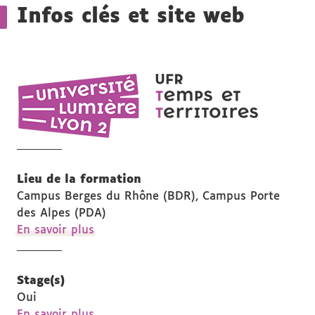
Infos clés et site web
UFR
Temps
et
territoires
Lieu de la formation
Campus Berges du Rhône (BDR), Campus Porte
des Alpes (PDA)
à
En savoir plus
propos
des
Lieu
Stage(s)
de
Oui
la
à
En savoir plus