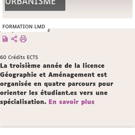
URBANISME
FORMATION LMD
Vous
Mise à jour le 16 mars 2026
Accueil
êtes
Offre
ici :
de
formation
60
Crédits ECTS
Description
La troisième année de la licence
Géographie et Aménagement est
organisée en quatre parcours pour
orienter les étudiant.es vers une
spécialisation.
En savoir plus
Détails