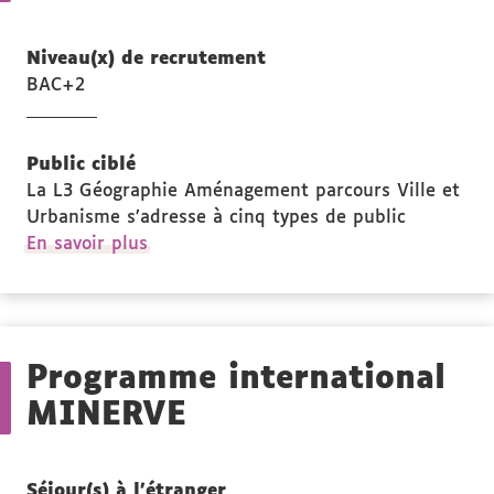
Niveau(x) de recrutement
BAC+2
Public ciblé
La L3 Géographie Aménagement parcours Ville et
Urbanisme s’adresse à cinq types de public
à
En savoir plus
propos
des
Public
ciblé
Programme international
MINERVE
Séjour(s) à l'étranger