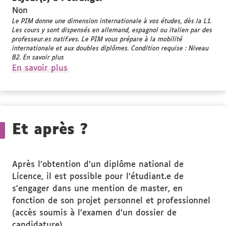
Non
Le PIM donne une dimension internationale à vos études, dès la L1.
Les cours y sont dispensés en allemand, espagnol ou italien par des
professeur.es natif.ves. Le PIM vous prépare à la mobilité
internationale et aux doubles diplômes. Condition requise : Niveau
B2. En savoir plus
à
En savoir plus
propos
des
Séjour(s)
à
Et après ?
l'étranger
Après l’obtention d’un diplôme national de
Licence, il est possible pour l’étudiant.e de
s’engager dans une mention de master, en
fonction de son projet personnel et professionnel
(accès soumis à l’examen d’un dossier de
candidature).