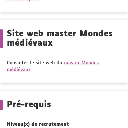
propos
des
Stage(s)
Site web master Mondes
médiévaux
Consulter le site web du
master Mondes
médiévaux
Pré-requis
Niveau(x) de recrutement