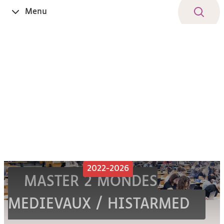
Aller
Navigation
Accès
Connexion
Menu
Ouvrir
au
directs
le
contenu
2022-2026
MASTER 2 MONDES
MEDIEVAUX / HISTARMED