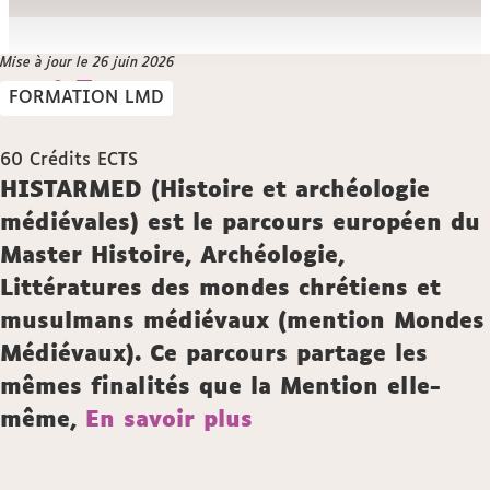
Vous
Mise à jour le 26 juin 2026
Accueil
êtes
Offre
FORMATION LMD
ici :
de
formation
60
Crédits ECTS
Description
HISTARMED (Histoire et archéologie
médiévales) est le parcours européen du
Master Histoire, Archéologie,
Littératures des mondes chrétiens et
musulmans médiévaux (mention Mondes
Médiévaux). Ce parcours partage les
mêmes finalités que la Mention elle-
même,
En savoir plus