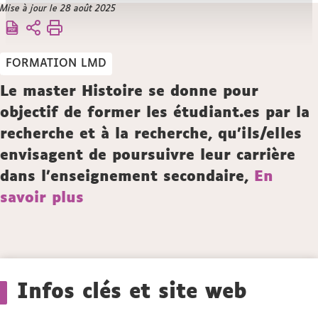
Vous
Mise à jour le 28 août 2025
Accueil
êtes
Offre
ici :
de
FORMATION LMD
formation
60
Crédits ECTS
Description
Le master Histoire se donne pour
objectif de former les étudiant.es par la
recherche et à la recherche, qu’ils/elles
envisagent de poursuivre leur carrière
dans l’enseignement secondaire,
En
savoir plus
Détails
Infos clés et site web