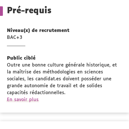
Pré-requis
Niveau(x) de recrutement
BAC+3
Public ciblé
Outre une bonne culture générale historique, et
la maîtrise des méthodologies en sciences
sociales, les candidat.es doivent posséder une
grande autonomie de travail et de solides
capacités rédactionnelles.
à
En savoir plus
propos
des
Public
ciblé