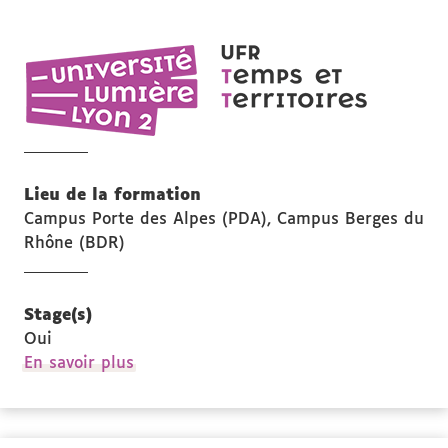
UFR
Temps
et
territoires
Lieu de la formation
Campus Porte des Alpes (PDA), Campus Berges du
Rhône (BDR)
Stage(s)
Oui
à
En savoir plus
propos
des
Stage(s)