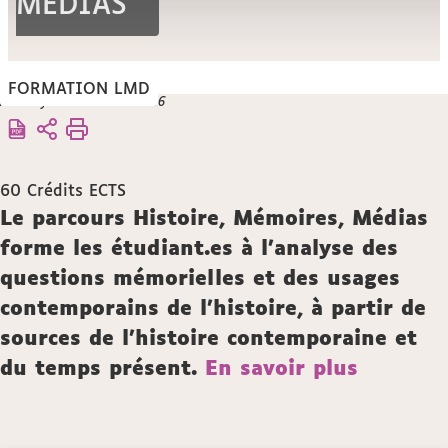
MEDIAS
FORMATION LMD
Vous
Mise à jour le 16 mars 2026
Accueil
êtes
Offre
ici :
de
formation
60
Crédits ECTS
Description
Le parcours Histoire, Mémoires, Médias
forme les étudiant.es à l’analyse des
questions mémorielles et des usages
contemporains de l’histoire, à partir de
sources de l’histoire contemporaine et
du temps présent.
En savoir plus