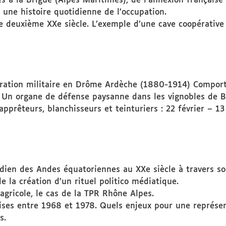
es à la Brigue (Alpes Maritimes), de l’annexion française
 une histoire quotidienne de l’occupation.
e deuxième XXe siècle. L’exemple d’une cave coopérative 
ration militaire en Drôme Ardèche (1880-1914) Comport
n. Un organe de défense paysanne dans les vignobles de
s apprêteurs, blanchisseurs et teinturiers : 22 février – 1
ndien des Andes équatoriennes au XXe siècle à travers so
e la création d’un rituel politico médiatique.
agricole, le cas de la TPR Rhône Alpes.
ses entre 1968 et 1978. Quels enjeux pour une représen
s.