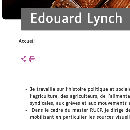
Edouard Lynch
Vous
Accueil
êtes
ici :
Je travaille sur l’histoire politique et soci
l'agriculture, des agriculteurs, de l'aliment
syndicales, aux grèves et aux mouvements so
Dans le cadre du master RUCP, je dirige de
mobilisant en particulier les sources visuell