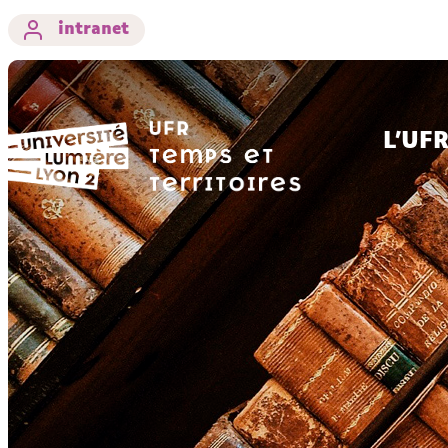
intranet
L'UF