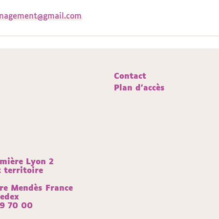
nagement@gmail.com
Contact
Plan d'accès
umière Lyon 2
territoire
rre Mendès France
Cedex
69 70 00