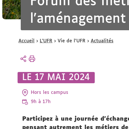
Forum des méti
l'aménagement 
Vous
Accueil
L'UFR
Vie de l'UFR
Actualités
êtes
ici :
LE 17 MAI 2024
Hors les campus
9h à 17h
Participez à une journée d’échange
pensant autrement les métiers de 