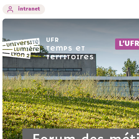
intranet
L'UF