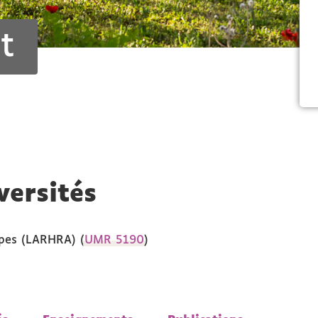
t
versités
lpes (LARHRA) (
UMR 5190
)