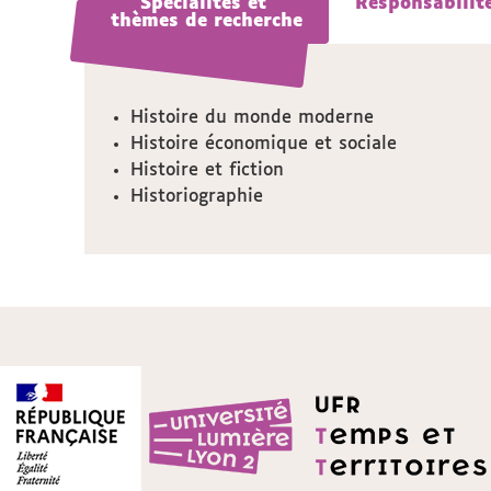
Spécialités et
Spécialités et
Responsabilit
Responsabilit
thèmes de recherche
thèmes de recherche
Histoire du monde moderne
Histoire économique et sociale
Histoire et fiction
Historiographie