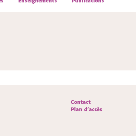
és
és
Enseignements
Enseignements
Publications
Publications
Contact
Plan d'accès