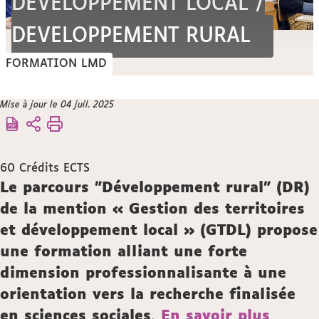
DEVELOPPEMENT LOCAL /
DEVELOPPEMENT RURAL
FORMATION LMD
Vous
Mise à jour le 04 juil. 2025
Accueil
êtes
Offre
ici :
de
formation
60
Crédits ECTS
Description
Le parcours "Développement rural" (DR)
de la mention « Gestion des territoires
et développement local » (GTDL) propose
une formation alliant une forte
dimension professionnalisante à une
orientation vers la recherche finalisée
en sciences sociales,
En savoir plus