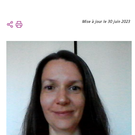
Vous
Mise à jour le 30 juin 2023
Accueil
êtes
ici :
L'UFR