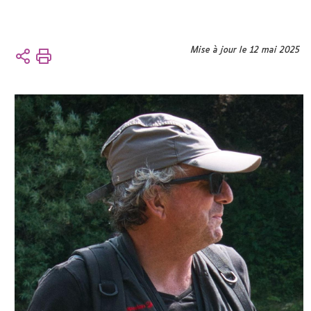
Vous
Mise à jour le 12 mai 2025
Accueil
êtes
ici :
L'UFR